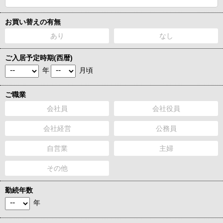
お買い替えの有無
あり
なし
ご入居予定時期(西暦)
年
月頃
ご職業
会社員
会社役員
会社経営
公務員
自営業
主婦
その他
勤続年数
年