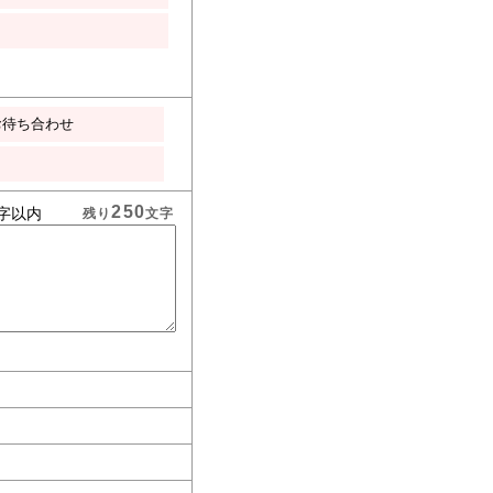
お待ち合わせ
250
字以内
残り
文字