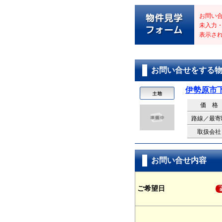
お問い
未入力
表示さ
お問い合せをする
伊勢原市
価 格
路線／最寄
取扱会社
お問い合せ内容
ご希望日