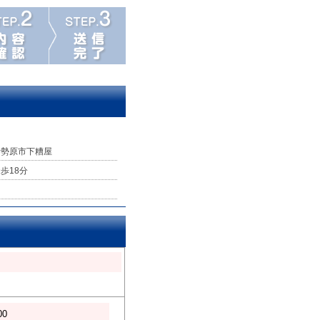
伊勢原市下糟屋
歩18分
00