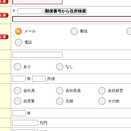
〒
メール
郵送
電話
あり
なし
年
月頃
会社員
会社役員
会社経営
自営業
主婦
その他
年
万円