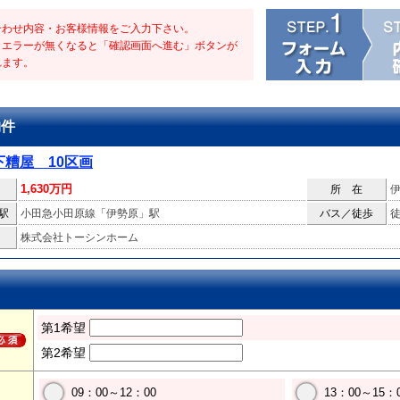
合わせ内容・お客様情報をご入力下さい。
・エラーが無くなると「確認画面へ進む」ボタンが
れます。
物件
下糟屋 10区画
1,630万円
所 在
駅
小田急小田原線「伊勢原」駅
バス／徒歩
徒
株式会社トーシンホーム
第1希望
第2希望
09：00～12：00
13：00～15：