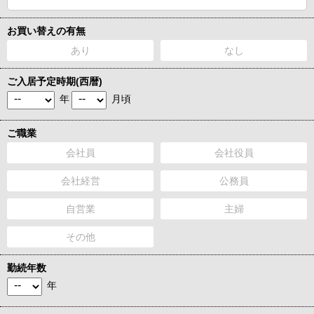
お買い替えの有無
あり
なし
ご入居予定時期(西暦)
年
月頃
ご職業
会社員
会社役員
会社経営
公務員
自営業
主婦
その他
勤続年数
年