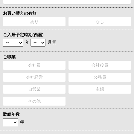
お買い替えの有無
あり
なし
ご入居予定時期(西暦)
年
月頃
ご職業
会社員
会社役員
会社経営
公務員
自営業
主婦
その他
勤続年数
年