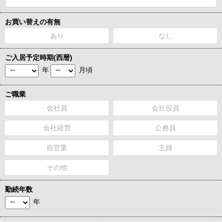
お買い替えの有無
あり
なし
ご入居予定時期(西暦)
年
月頃
ご職業
会社員
会社役員
会社経営
公務員
自営業
主婦
その他
勤続年数
年