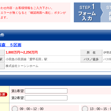
合わせ内容・お客様情報をご入力下さい。
・エラーが無くなると「確認画面へ進む」ボタンが
れます。
物件
高森 ５区画
1,800万円〜2,250万円
所 在
伊勢
駅
小田急小田原線「愛甲石田」駅
バス／徒歩
バス6
株式会社トーシンホーム
第1希望
第2希望
09：00～12：00
13：00～15：