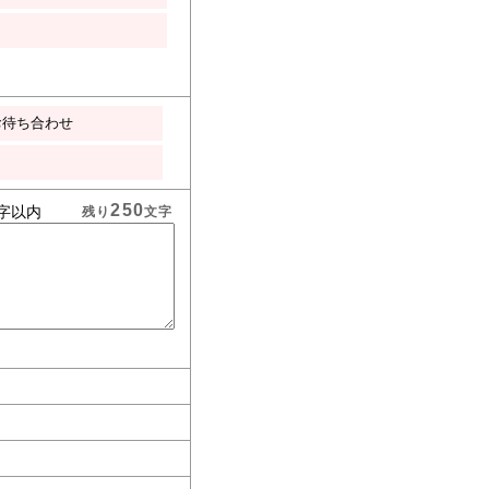
お待ち合わせ
250
字以内
残り
文字