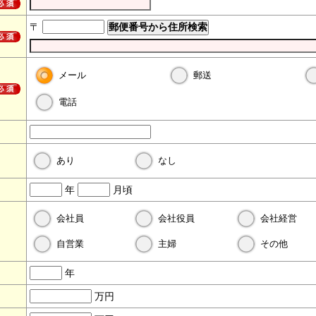
〒
メール
郵送
電話
あり
なし
年
月頃
会社員
会社役員
会社経営
自営業
主婦
その他
年
万円