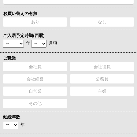
お買い替えの有無
あり
なし
ご入居予定時期(西暦)
年
月頃
ご職業
会社員
会社役員
会社経営
公務員
自営業
主婦
その他
勤続年数
年