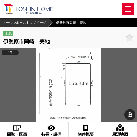
トーシンホームトップページ
伊勢原市岡崎 売地
土地
伊勢原市岡崎 売地
1/1
間取・区画
特長・設備
物件概要
周辺地図