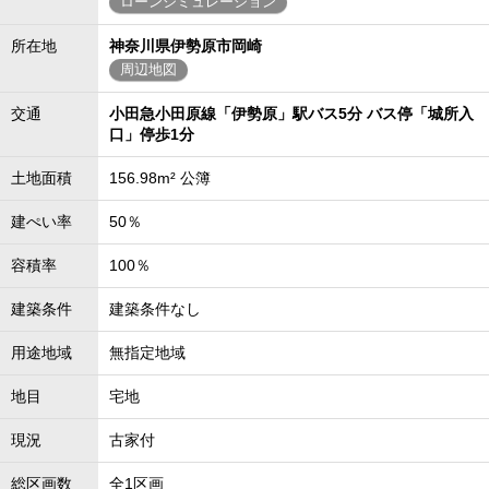
ローンシミュレーション
所在地
神奈川県伊勢原市岡崎
周辺地図
交通
小田急小田原線「伊勢原」駅バス5分 バス停「城所入
口」停歩1分
土地面積
156.98m² 公簿
建ぺい率
50％
容積率
100％
建築条件
建築条件なし
用途地域
無指定地域
地目
宅地
現況
古家付
総区画数
全1区画