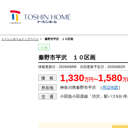
トーシンホームトップページ
秦野市平沢 １０区画
土地
秦野市平沢 １０区画
情報更新日：2026/08/06 次回更新予定日：2026/08/20
1,330
1,580
価 格
万円〜
万
神奈川県秦野市平沢
［
周辺地図
］
所在地
小田急小田原線「渋沢」駅バス5分 停
交 通