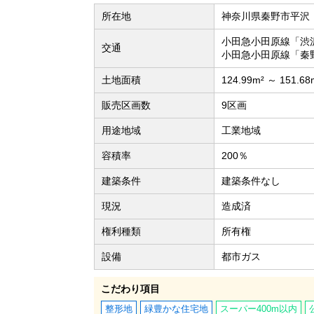
所在地
神奈川県秦野市平沢
小田急小田原線「渋
交通
小田急小田原線「秦
土地面積
124.99m² ～ 151.6
販売区画数
9区画
用途地域
工業地域
容積率
200％
建築条件
建築条件なし
現況
造成済
権利種類
所有権
設備
都市ガス
こだわり項目
整形地
緑豊かな住宅地
スーパー400m以内