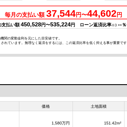
37,544
44,602
毎月の支払い額
円〜
円
450,528
535,224
--
の支払い額
円〜
円 ローン返済比率
％
※3
融機関の変動金利を元にした目安値です。
安とされています。無理なく返済をするには、この返済比率を低く抑える事が重要で
価格
土地面積
1,580万円
151.42m²