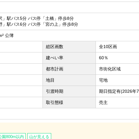
沢」駅バス5分 バス停「土橋」停歩8分
野」駅バス6分 バス停「宮の上」停歩8分
8m² 公簿
総区画数
全10区画
建ぺい率
60％
都市計画
市街化区域
地目
宅地
引渡時期
期日指定有(2026年7
取引態様
売主
公園800m以内
山が見える