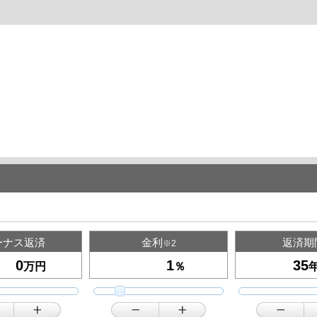
ーナス返済
金利
返済期
※2
万円
％