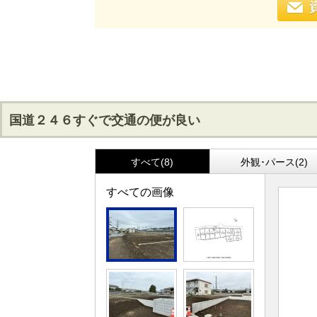
国道２４６すぐで交通の便が良い
すべて(8)
外観･パース(2)
すべての画像