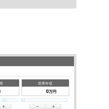
間
世帯年収
年
万円