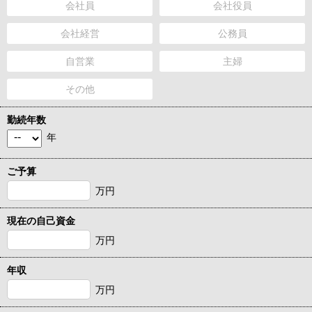
会社員
会社役員
会社経営
公務員
自営業
主婦
その他
勤続年数
年
ご予算
万円
現在の自己資金
万円
年収
万円