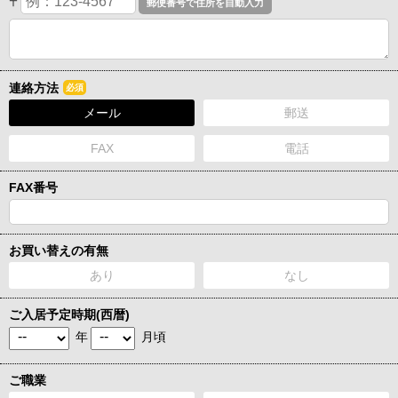
〒
連絡方法
必須
メール
郵送
FAX
電話
FAX番号
お買い替えの有無
あり
なし
ご入居予定時期(西暦)
年
月頃
ご職業