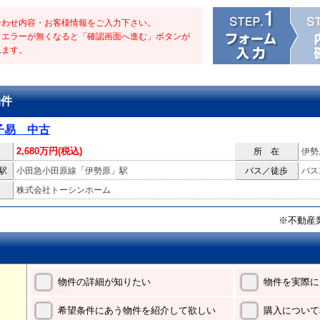
合わせ内容・お客様情報をご入力下さい。
・エラーが無くなると「確認画面へ進む」ボタンが
れます。
物件
子易 中古
2,680万円(税込)
所 在
伊勢
駅
小田急小田原線「伊勢原」駅
バス／徒歩
バス
株式会社トーシンホーム
※不動産
物件の詳細が知りたい
物件を実際に
希望条件にあう物件を紹介して欲しい
購入について