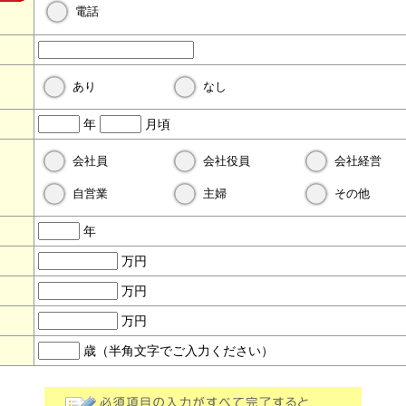
電話
あり
なし
年
月頃
会社員
会社役員
会社経営
自営業
主婦
その他
年
万円
万円
万円
歳（半角文字でご入力ください）