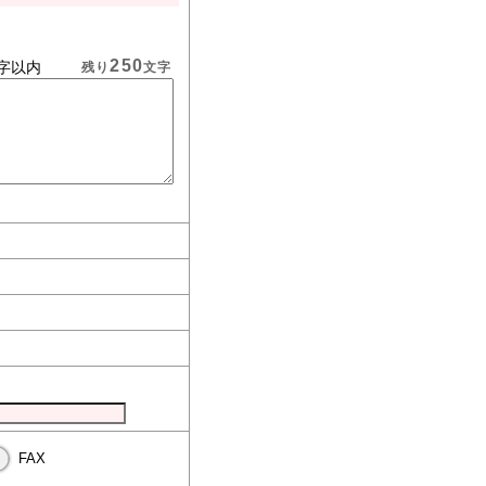
250
字以内
残り
文字
FAX