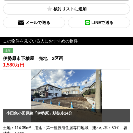
検討リスト
メールで送る
LINEで送る
この物件を見ている人におすすめの物件
土地
伊勢原市下糟屋 売地 2区画
1,580万円
小田急小田原線「伊勢原」駅徒歩24分
土地：114.39m² 用途：第一種低層住居専用地域 建ぺい率：50％ 容