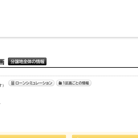
画
す）
］
分