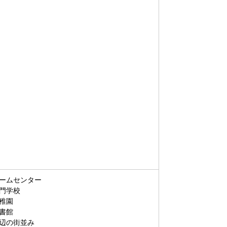
ームセンター
門学校
稚園
書館
辺の街並み