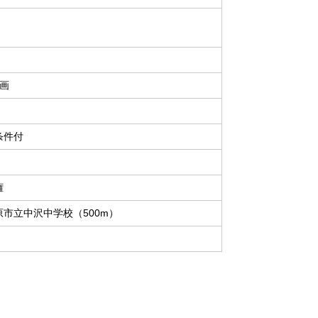
区画
条件付
権
原市立中沢中学校（500m）