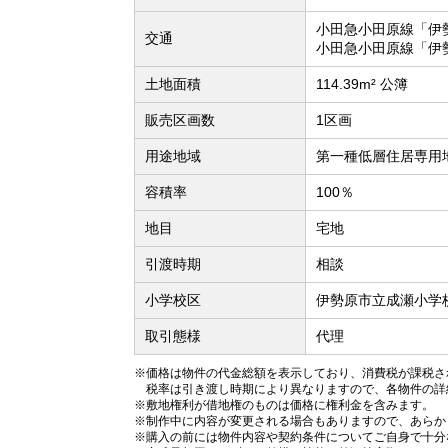
小田急小田原線「伊
交通
小田急小田原線「伊
土地面積
114.39m² 公簿
販売区画数
1区画
用途地域
第一種低層住居専用
容積率
100％
地目
宅地
引渡時期
相談
小学校区
伊勢原市立成瀬小学校
取引態様
代理
※価格は物件の代金総額を表示しており、消費税が課税され
税率は引き渡し時期により異なりますので、各物件の詳
※敷地権利が借地権のものは価格に権利金を含みます。
※制作中に内容が変更される場合もありますので、あらか
※購入の前には物件内容や契約条件についてご自身で十分