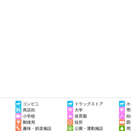
コンビニ
ドラッグストア
ホ
商店街
大学
専
小学校
保育園
幼
郵便局
役所
図
趣味・娯楽施設
公園・運動施設
周