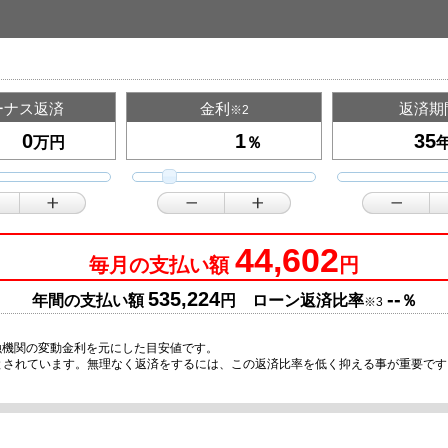
ーナス返済
金利
返済期
※2
万円
％
44,602
毎月の支払い額
円
535,224
--
年間の支払い額
円 ローン返済比率
％
※3
融機関の変動金利を元にした目安値です。
安とされています。無理なく返済をするには、この返済比率を低く抑える事が重要で