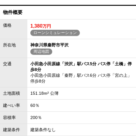
物件概要
価格
1,380
万円
ローンシミュレーション
所在地
神奈川県秦野市平沢
周辺地図
交通
小田急小田原線「渋沢」駅バス5分 バス停「土橋」停
歩8分
小田急小田原線「秦野」駅バス6分 バス停「宮の上」
停歩8分
土地面積
151.18m² 公簿
建ぺい率
60％
容積率
200％
建築条件
建築条件なし