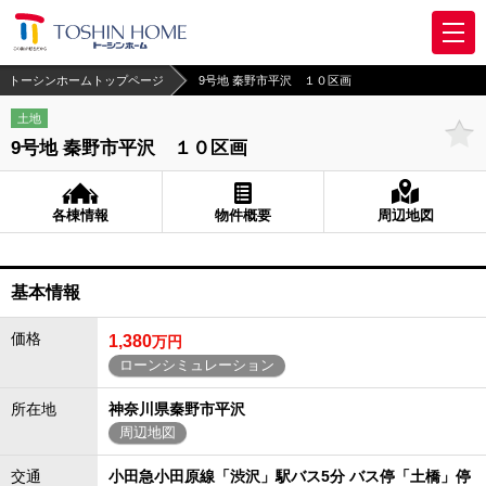
トーシンホームトップページ
9号地 秦野市平沢 １０区画
土地
9号地 秦野市平沢 １０区画
各棟情報
物件概要
周辺地図
基本情報
価格
1,380
万円
ローンシミュレーション
所在地
神奈川県秦野市平沢
周辺地図
交通
小田急小田原線「渋沢」駅バス5分 バス停「土橋」停